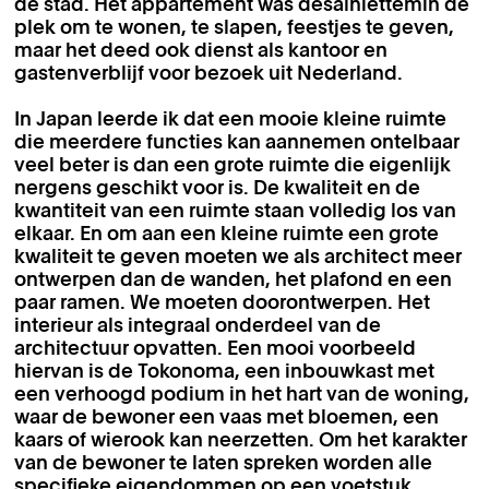
de stad. Het appartement was desalniettemin de
plek om te wonen, te slapen, feestjes te geven,
maar het deed ook dienst als kantoor en
gastenverblijf voor bezoek uit Nederland.
In Japan leerde ik dat een mooie kleine ruimte
die meerdere functies kan aannemen ontelbaar
veel beter is dan een grote ruimte die eigenlijk
nergens geschikt voor is. De kwaliteit en de
kwantiteit van een ruimte staan volledig los van
elkaar. En om aan een kleine ruimte een grote
kwaliteit te geven moeten we als architect meer
ontwerpen dan de wanden, het plafond en een
paar ramen. We moeten doorontwerpen. Het
interieur als integraal onderdeel van de
architectuur opvatten. Een mooi voorbeeld
hiervan is de Tokonoma, een inbouwkast met
een verhoogd podium in het hart van de woning,
waar de bewoner een vaas met bloemen, een
kaars of wierook kan neerzetten. Om het karakter
van de bewoner te laten spreken worden alle
specifieke eigendommen op een voetstuk