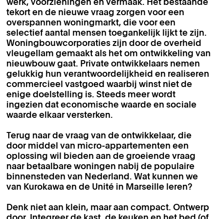
werk, voorzieningen en vermaak. Het bestaande
tekort en de nieuwe vraag zorgen voor een
overspannen woningmarkt, die voor een
selectief aantal mensen toegankelijk lijkt te zijn.
Woningbouwcorporaties zijn door de overheid
vleugellam gemaakt als het om ontwikkeling van
nieuwbouw gaat. Private ontwikkelaars nemen
gelukkig hun verantwoordelijkheid en realiseren
commercieel vastgoed waarbij winst niet de
enige doelstelling is. Steeds meer wordt
ingezien dat economische waarde en sociale
waarde elkaar versterken.
Terug naar de vraag van de ontwikkelaar, die
door middel van micro-appartementen een
oplossing wil bieden aan de groeiende vraag
naar betaalbare woningen nabij de populaire
binnensteden van Nederland. Wat kunnen we
van Kurokawa en de Unité in Marseille leren?
Denk niet aan klein, maar aan compact. Ontwerp
door. Integreer de kast, de keuken en het bed (of