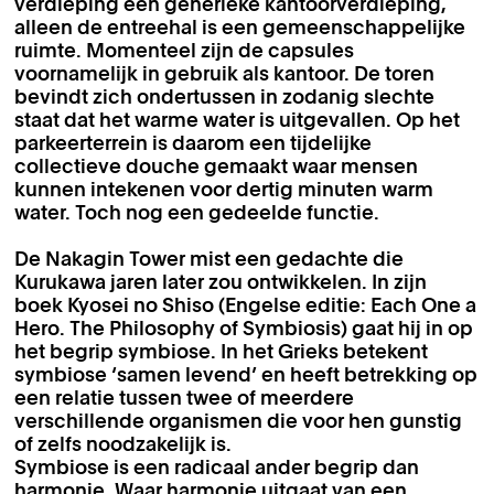
verdieping een generieke kantoorverdieping,
alleen de entreehal is een gemeenschappelijke
ruimte. Momenteel zijn de capsules
voornamelijk in gebruik als kantoor. De toren
bevindt zich ondertussen in zodanig slechte
staat dat het warme water is uitgevallen. Op het
parkeerterrein is daarom een tijdelijke
collectieve douche gemaakt waar mensen
kunnen intekenen voor dertig minuten warm
water. Toch nog een gedeelde functie.
De Nakagin Tower mist een gedachte die
Kurukawa jaren later zou ontwikkelen. In zijn
boek Kyosei no Shiso (Engelse editie: Each One a
Hero. The Philosophy of Symbiosis) gaat hij in op
het begrip symbiose. In het Grieks betekent
symbiose ‘samen levend’ en heeft betrekking op
een relatie tussen twee of meerdere
verschillende organismen die voor hen gunstig
of zelfs noodzakelijk is.
Symbiose is een radicaal ander begrip dan
harmonie. Waar harmonie uitgaat van een