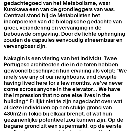
gedachtegoed van het Metabolisme, waar
Kurokawa een van de grondleggers van was.
Centraal stond bij de Metabolisten het
incorporeren van de biologische gedachte van
groei, verandering en vervanging in de
bebouwde omgeving. Door de lichte ophanging
zouden de capsules eenvoudig afneembaar en
vervangbaar zijn.
Nakagin is een viering van het individu. Twee
Portugese architecten die in de toren hebben
gewoond beschrijven hun ervaring als volgt: “We
rarely see any of our neighbours, and despite
having lived here for a few months, we’ve never
come across anyone in the elevator… We have
the impression that no one else lives in the
building.” Er lijkt niet te zijn nagedacht over wat
al deze individuen op een stukje grond van
430m2 in Tokio bij elkaar brengt, of wat hun
gezamenlijke potentieel zou kunnen zijn. Op de
begane grond zit een supermarkt, op de eerste