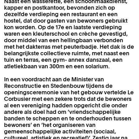
Naast een wasserette, een schoonmaakdienst,
kapper en postkantoor, bevonden zich op
dezelfde verdieping een restaurant en een
hostel, dat door gasten van bewoners gebruikt
kon worden. Op de 17e en laatste verdieping
waren een kleuterschool en crèche gevestigd,
door middel van een hellingbaan verbonden
met het dakterras met peuterbadje. Het dak is de
belangrijkste collectieve ruimte, met naast een
tuin en terras, een gym- annex danszaal, een
atletiekbaan van 300m en een solarium.
In een voordracht aan de Minister van
Reconstructie en Stedenbouw tijdens de
openingsceremonie van het gebouw vertelde Le
Corbusier met een zekere trots dat de bewoners
al een vereniging hadden opgericht die onder
andere als doel had om ‘vriendschappelijke
banden te scheppen en te onderhouden tussen
bewoners’ en ‘het organiseren van
gemeenschappelijke activiteiten (sociaal,
cultureel, artistiek en recreatief)’. Zestig jaar na